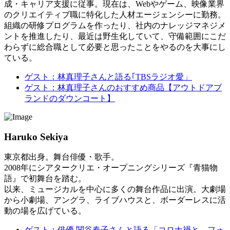
成・キャリア支援に従事。現在は、Webやゲーム、映像業界
のクリエイティブ職に特化した人材エージェンシーに勤務。
組織の研修プログラムを作ったり、社内のナレッジマネジメ
ントを推進したり、最近は野生化していて、守備範囲にこだ
わらずに総合職として必要と思ったことをやるのを大事にし
ている。
ゲスト：林真理子さんと語る｢TBSラジオ愛」
ゲスト：林真理子さんのおすすめ商品【アウトドアブ
ランドのダウンコート】
Haruko Sekiya
東京都出身。舞台俳優・歌手。
2008年にシアタークリエ・オープニングシリーズ『青猫物
語』で初舞台を踏む。
以来、ミュージカルを中心に多くの舞台作品に出演。大劇場
から小劇場、アングラ、ライブハウスと、ボーダーレスに活
動の場を広げている。
ゲスト：俳優 関谷春子さんと語る「コロナ禍と、フォ