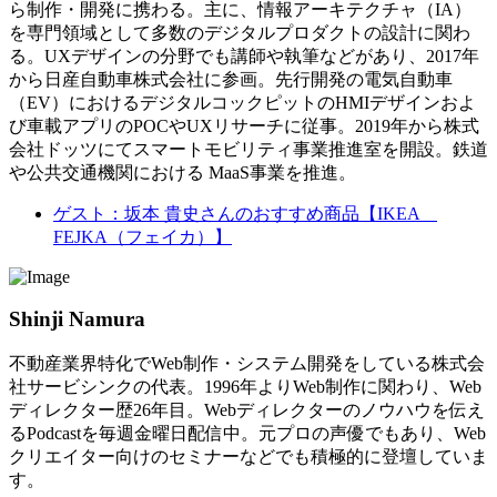
ら制作・開発に携わる。主に、情報アーキテクチャ（IA）
を専門領域として多数のデジタルプロダクトの設計に関わ
る。UXデザインの分野でも講師や執筆などがあり、2017年
から日産自動車株式会社に参画。先行開発の電気自動車
（EV）におけるデジタルコックピットのHMIデザインおよ
び車載アプリのPOCやUXリサーチに従事。2019年から株式
会社ドッツにてスマートモビリティ事業推進室を開設。鉄道
や公共交通機関における MaaS事業を推進。
ゲスト：坂本 貴史さんのおすすめ商品【IKEA
FEJKA（フェイカ）】
Shinji Namura
不動産業界特化でWeb制作・システム開発をしている株式会
社サービシンクの代表。1996年よりWeb制作に関わり、Web
ディレクター歴26年目。Webディレクターのノウハウを伝え
るPodcastを毎週金曜日配信中。元プロの声優でもあり、Web
クリエイター向けのセミナーなどでも積極的に登壇していま
す。