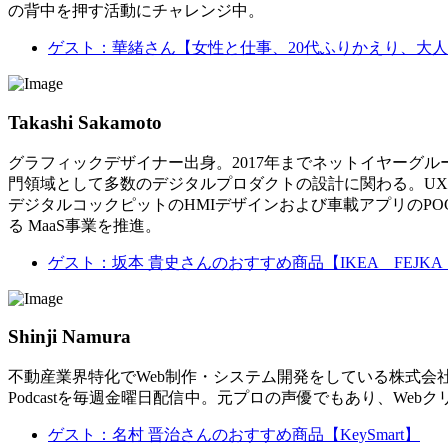
の背中を押す活動にチャレンジ中。
ゲスト：華緒さん【女性と仕事、20代ふりかえり、大
Takashi Sakamoto
グラフィックデザイナー出身。2017年までネットイヤーグ
門領域として多数のデジタルプロダクトの設計に関わる。UX
デジタルコックピットのHMIデザインおよび車載アプリのPO
る MaaS事業を推進。
ゲスト：坂本 貴史さんのおすすめ商品【IKEA FEJK
Shinji Namura
不動産業界特化でWeb制作・システム開発をしている株式会社サ
Podcastを毎週金曜日配信中。元プロの声優でもあり、We
ゲスト：名村 晋治さんのおすすめ商品【KeySmart】