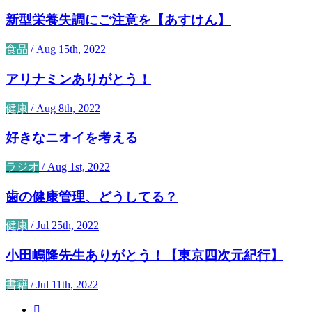
新型栄養失調にご注意を【あすけん】
食品
/
Aug 15th, 2022
アリナミンありがとう！
健康
/
Aug 8th, 2022
好きなニオイを考える
ラジオ
/
Aug 1st, 2022
歯の健康管理、どうしてる？
健康
/
Jul 25th, 2022
小田嶋隆先生ありがとう！【東京四次元紀行】
書籍
/
Jul 11th, 2022