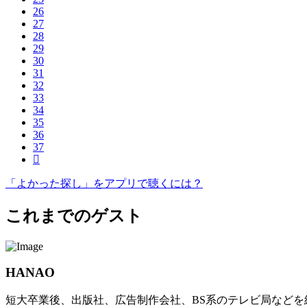
26
27
28
29
30
31
32
33
34
35
36
37
「よかった探し」を
アプリで聴くには？
これまでのゲスト
HANAO
短大卒業後、出版社、広告制作会社、BS系のテレビ局など