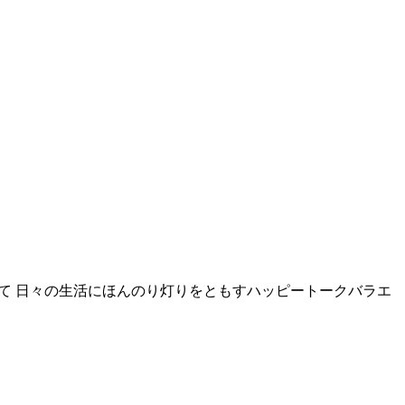
けて 日々の生活にほんのり灯りをともすハッピートークバラエ